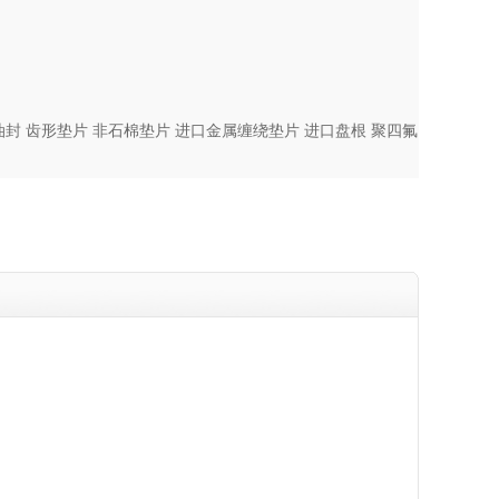
油封
齿形垫片
非石棉垫片
进口金属缠绕垫片
进口盘根
聚四氟