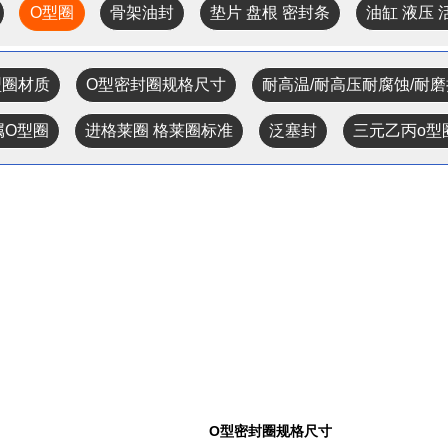
O型圈
骨架油封
垫片 盘根 密封条
油缸 液压
型圈材质
O型密封圈规格尺寸
耐高温/耐高压耐腐蚀/耐
属O型圈
进格莱圈 格莱圈标准
泛塞封
三元乙丙o型
O型密封圈规格尺寸