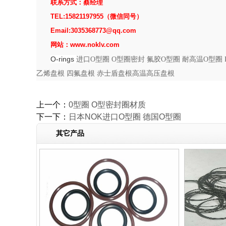
联系方式：蔡经理
TEL:15821197955（微信同号）
Email:3035368773@qq.com
网站：www.noklv.com
O-rings
进口
O
型圈
O
型圈密封
氟胶
O
型圈
耐高温
O
型圈
乙烯盘根
四氟盘根
赤士盾盘根
高温高压盘根
热门搜索：
上一个：
0型圈 O型密封圈材质
下一下：
日本NOK进口O型圈 德国O型圈
其它产品