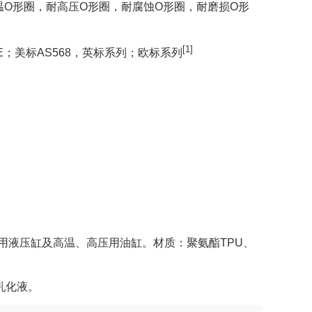
温O形圈，耐高压O形圈，耐腐蚀O形圈，耐磨损O形
[1]
 TYPE；美标AS568，英标系列；欧标系列
用液压缸及高温、高压用油缸。材质：聚氨酯TPU、
、乳化液。