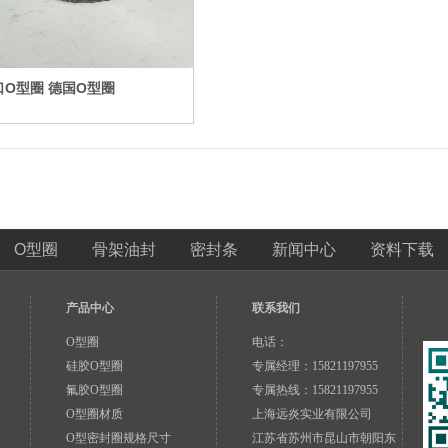
口O型圈 德国O型圈
O型圈
骨架油封
密封条
新闻中心
资料下载
产品中心
联系我们
O型圈
电话：
硅胶O型圈
专属经理：15821197955
氟胶O型圈
专属热线：15821197955
O型圈材质
上海远炎实业有限公司
O型密封圈规格尺寸
江苏省苏州市昆山市朝阳东