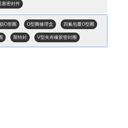
 活塞密封件
磨损O形圈
O型圈修理盒
四氟包覆O型圈
圈
斯特封
V型夹布橡胶密封圈